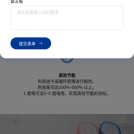
留言板
首页
产品中心
热泵
空气源热泵机组
6
大系列
提
交
表
单
高效节能
利用逆卡诺循环原理进行制热，
热效率可达200%~500% 以上。
1 度电可当2~5 度电用，实现高效节能的目标。