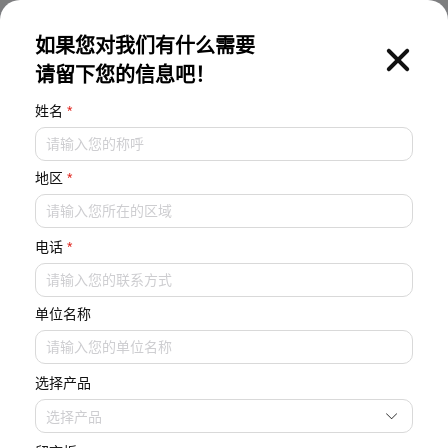
EN
如果您对我们有什么需要
请留下您的信息吧！
灵活模块・强热可靠
姓名
*
空气源热泵机组
地区
*
高效风冷，环保节能
电话
*
单位名称
选择产品
选择产品